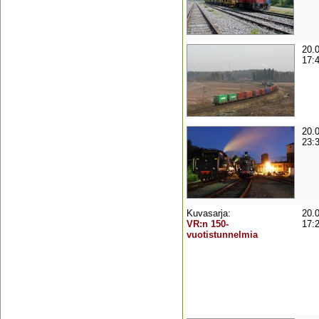
20.
17:
20.
23:
Kuvasarja:
20.
VR:n 150-
17:
vuotistunnelmia