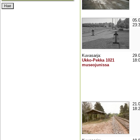
05.
23:
Kuvasarja:
29.
Ukko-Pekka 1021
18:
museojunissa
21.
18: