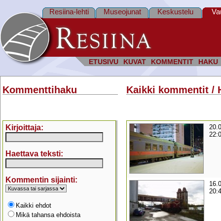
Resiina-lehti
Museojunat
Keskustelu
Va
ETUSIVU
KUVAT
KOMMENTIT
HAKU
Kommenttihaku
Kaikki kommentit / 
Kirjoittaja:
20.
22:
Haettava teksti:
Kommentin sijainti:
16.
20:
Kaikki ehdot
Mikä tahansa ehdoista