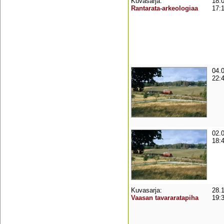
Kuvasarja:
18.
Rantarata-arkeologiaa
17:
04.
22:
02.
18:
Kuvasarja:
28.
Vaasan tavararatapiha
19: