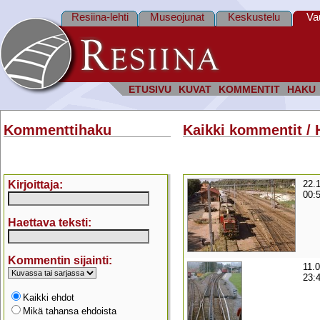
Resiina-lehti
Museojunat
Keskustelu
Va
ETUSIVU
KUVAT
KOMMENTIT
HAKU
Kommenttihaku
Kaikki kommentit / 
Kirjoittaja:
22.
00:
Haettava teksti:
Kommentin sijainti:
11.
23:
Kaikki ehdot
Mikä tahansa ehdoista