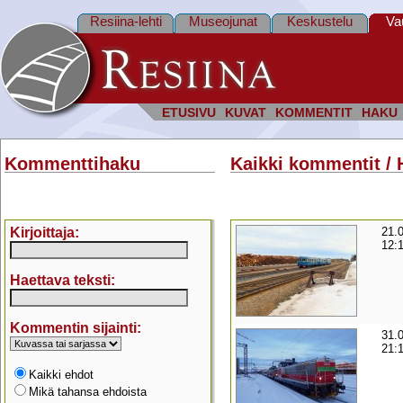
Resiina-lehti
Museojunat
Keskustelu
Va
ETUSIVU
KUVAT
KOMMENTIT
HAKU
Kommenttihaku
Kaikki kommentit / 
Kirjoittaja:
21.
12:
Haettava teksti:
Kommentin sijainti:
31.
21:
Kaikki ehdot
Mikä tahansa ehdoista