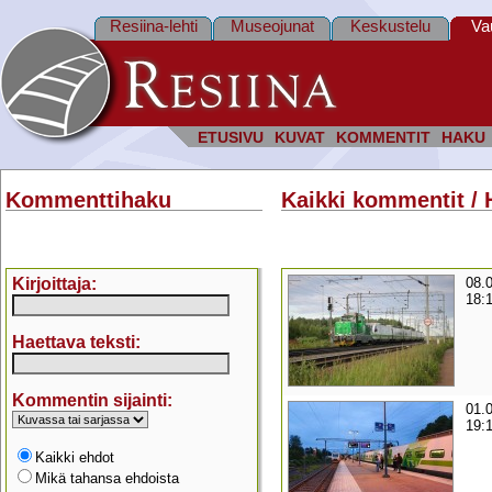
Resiina-lehti
Museojunat
Keskustelu
Va
ETUSIVU
KUVAT
KOMMENTIT
HAKU
Kommenttihaku
Kaikki kommentit / 
Kirjoittaja:
08.
18:
Haettava teksti:
Kommentin sijainti:
01.
19:
Kaikki ehdot
Mikä tahansa ehdoista