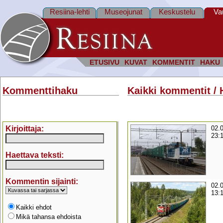
Resiina-lehti
Museojunat
Keskustelu
Va
ETUSIVU
KUVAT
KOMMENTIT
HAKU
Kommenttihaku
Kaikki kommentit / 
Kirjoittaja:
02.
23:
Haettava teksti:
Kommentin sijainti:
02.
13:
Kaikki ehdot
Mikä tahansa ehdoista