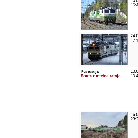
10.
16:
24.
17:
Kuvasarja:
18.
Routa runtelee ratoja
10:
16.
23: