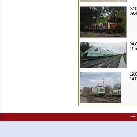
07.
09:
04.
11:
19.
14:
Sivu