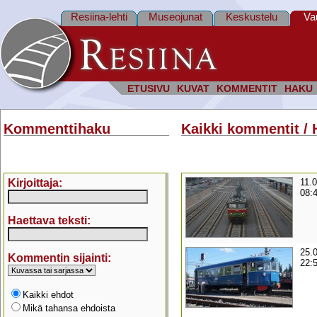
Resiina-lehti
Museojunat
Keskustelu
Va
ETUSIVU
KUVAT
KOMMENTIT
HAKU
Kommenttihaku
Kaikki kommentit / 
Kirjoittaja:
11.0
08:
Haettava teksti:
25.
Kommentin sijainti:
22:
Kaikki ehdot
Mikä tahansa ehdoista