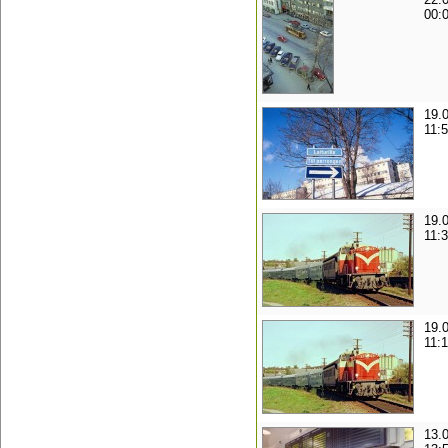
00:
19.
11:
19.
11:
19.
11:
13.