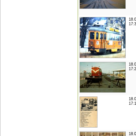
18.
17:
18.
17:
18.
17:
18.