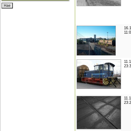
16.
11:
11.
23:
11.
23: