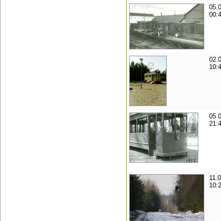
05.
00:
02.
10:
05.
21:
11.
10: