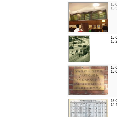
15.
15:
15.
15:
15.
15:
15.
14: