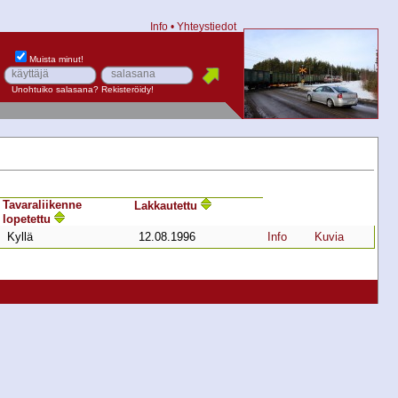
Info
•
Yhteystiedot
Muista minut!
Unohtuiko salasana?
Rekisteröidy!
Tavara­liikenne
Lakkautettu
lopetettu
Kyllä
12.08.1996
Info
Kuvia