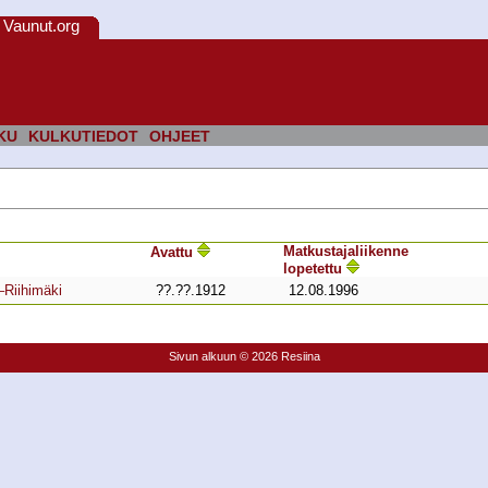
Vaunut.org
KU
KULKUTIEDOT
OHJEET
Matkustaja­liikenne
Avattu
lopetettu
–Riihimäki
??.??.1912
12.08.1996
Sivun alkuun
© 2026 Resiina