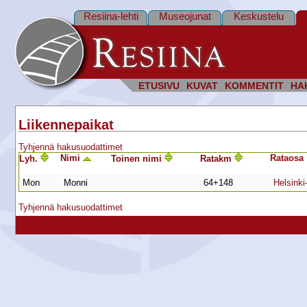
Resiina-lehti
Museojunat
Keskustelu
ETUSIVU
KUVAT
KOMMENTIT
HA
Liikennepaikat
Tyhjennä hakusuodattimet
Nimi
Rata­osa
Lyh.
Toinen nimi
Ratakm
Mon
Monni
64+148
Helsinki
Tyhjennä hakusuodattimet