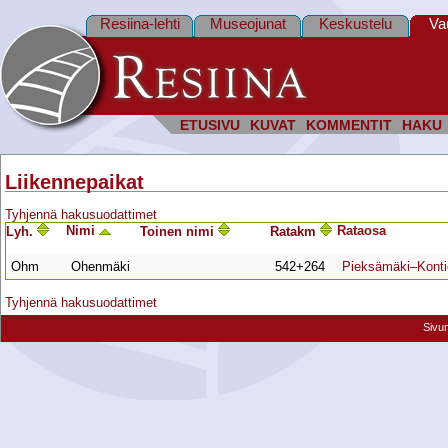
Resiina-lehti
Museojunat
Keskustelu
Va
ETUSIVU
KUVAT
KOMMENTIT
HAKU
Liikennepaikat
Tyhjennä hakusuodattimet
Nimi
Rata­osa
Lyh.
Toinen nimi
Ratakm
Ohm
Ohenmäki
542+264
Pieksämäki–Kont
Tyhjennä hakusuodattimet
Sivu