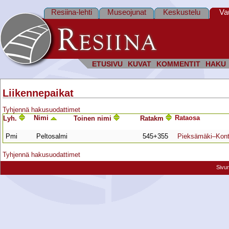
Resiina-lehti
Museojunat
Keskustelu
Va
ETUSIVU
KUVAT
KOMMENTIT
HAKU
Liikennepaikat
Tyhjennä hakusuodattimet
Nimi
Rata­osa
Lyh.
Toinen nimi
Ratakm
Pmi
Peltosalmi
545+355
Pieksämäki–Kont
Tyhjennä hakusuodattimet
Sivu