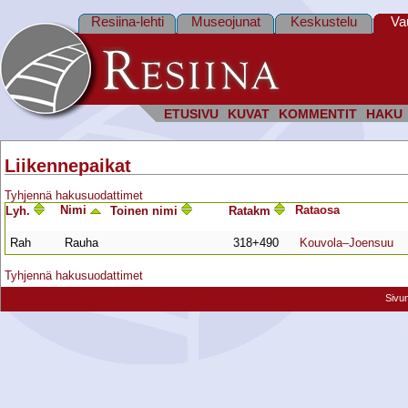
Resiina-lehti
Museojunat
Keskustelu
Va
ETUSIVU
KUVAT
KOMMENTIT
HAKU
Liikennepaikat
Tyhjennä hakusuodattimet
Nimi
Rata­osa
Lyh.
Toinen nimi
Ratakm
Rah
Rauha
318+490
Kouvola–Joensuu
Tyhjennä hakusuodattimet
Sivu