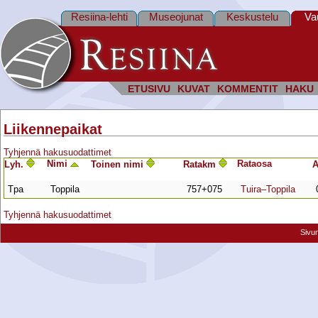
Resiina-lehti
Museojunat
Keskustelu
Va
ETUSIVU
KUVAT
KOMMENTIT
HAKU
Liikennepaikat
Tyhjennä hakusuodattimet
Nimi
Rata­osa
Lyh.
Toinen nimi
Ratakm
A
Tpa
Toppila
757+075
Tuira–Toppila
Tyhjennä hakusuodattimet
Sivu