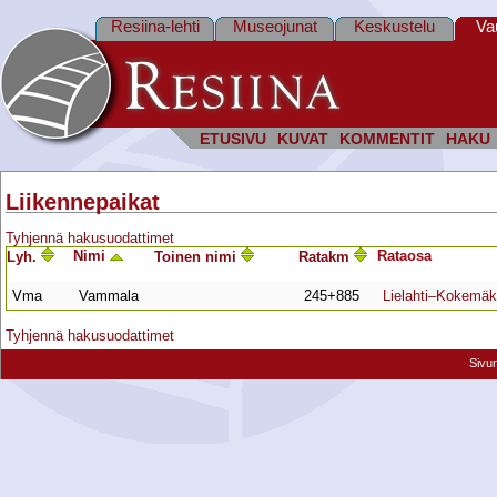
Resiina-lehti
Museojunat
Keskustelu
Va
ETUSIVU
KUVAT
KOMMENTIT
HAKU
Liikennepaikat
Tyhjennä hakusuodattimet
Nimi
Rata­osa
Lyh.
Toinen nimi
Ratakm
Vma
Vammala
245+885
Lielahti–Kokemäk
Tyhjennä hakusuodattimet
Sivu