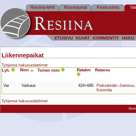
Resiina-lehti
Museojunat
Keskustelu
Va
ETUSIVU
KUVAT
KOMMENTIT
HAKU
Liikennepaikat
Tyhjennä hakusuodattimet
Nimi
Ratakm
Rata­osa
Lyh.
Toinen nimi
Var
Varkaus
424+685
Pieksämäki–Joensuu
Kommila
Tyhjennä hakusuodattimet
Sivu