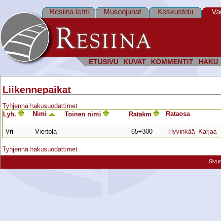
Resiina-lehti
Museojunat
Keskustelu
Va
ETUSIVU
KUVAT
KOMMENTIT
HAKU
Liikennepaikat
Tyhjennä hakusuodattimet
Nimi
Rata­osa
Lyh.
Toinen nimi
Ratakm
Vri
Viertola
65+300
Hyvinkää–Karjaa
Tyhjennä hakusuodattimet
Sivu