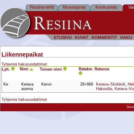
Resiina-lehti
Museojunat
Keskustelu
Va
ETUSIVU
KUVAT
KOMMENTIT
HAKU
Liikennepaikat
Tyhjennä hakusuodattimet
Nimi
Ratakm
Rata­osa
Lyh.
Toinen nimi
Ke
Kerava
Kervo
28+869
Kerava–Sköldvik
,
Hel
asema
Hakosilta
,
Kerava–Vu
Tyhjennä hakusuodattimet
Sivu