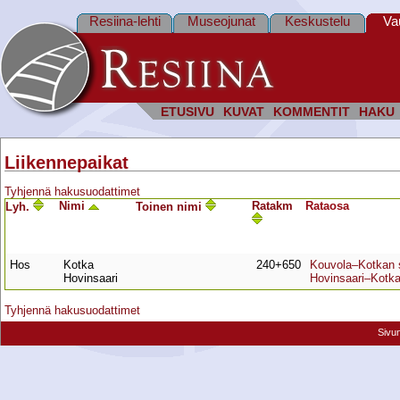
Resiina-lehti
Museojunat
Keskustelu
Va
ETUSIVU
KUVAT
KOMMENTIT
HAKU
Liikennepaikat
Tyhjennä hakusuodattimet
Nimi
Ratakm
Rata­osa
Lyh.
Toinen nimi
Hos
Kotka
240+650
Kouvola–Kotkan
Hovinsaari
Hovinsaari–Kotk
Tyhjennä hakusuodattimet
Sivu