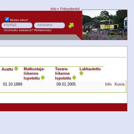
Info
•
Yhteystiedot
Muista minut!
Unohtuiko salasana?
Rekisteröidy!
Matkustaja­
Tavara­
Lakkautettu
Avattu
liikenne
liikenne
lopetettu
lopetettu
01.10.1889
09.01.2005
Info
Kuvia