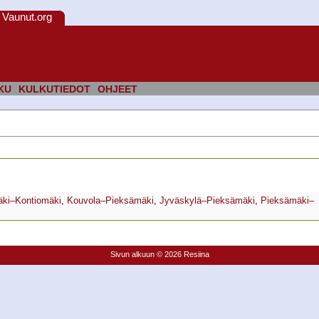
Vaunut.org
KU
KULKUTIEDOT
OHJEET
ki–Kontiomäki
,
Kouvola–Pieksämäki
,
Jyväskylä–Pieksämäki
,
Pieksämäki–
Sivun alkuun
© 2026 Resiina