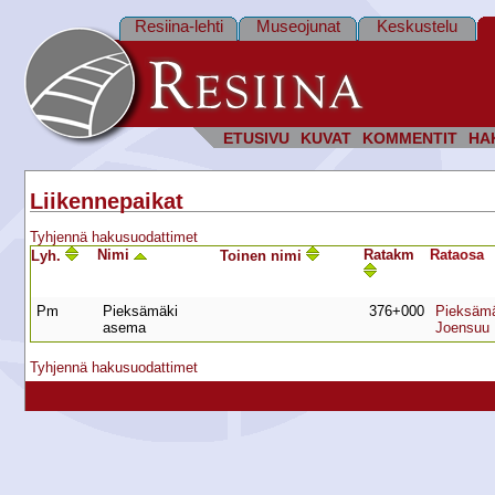
Resiina-lehti
Museojunat
Keskustelu
ETUSIVU
KUVAT
KOMMENTIT
HA
Liikennepaikat
Tyhjennä hakusuodattimet
Nimi
Ratakm
Rata­osa
Lyh.
Toinen nimi
Pm
Pieksämäki
376+000
Pieksämä
asema
Joensuu
Tyhjennä hakusuodattimet