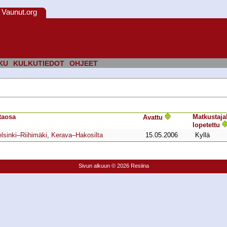
Vaunut.org
KU
KULKUTIEDOT
OHJEET
ta­osa
Matkustaja­
Avattu
lopetettu
lsinki–Riihimäki
,
Kerava–Hakosilta
15.05.2006
Kyllä
Sivun alkuun
© 2026 Resiina