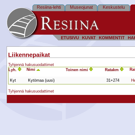
Resiina-lehti
Museojunat
Keskustelu
ETUSIVU
KUVAT
KOMMENTIT
HA
Liikennepaikat
Tyhjennä hakusuodattimet
Nimi
Ra
Lyh.
Toinen nimi
Ratakm
Kyt
Kytömaa (uusi)
31+274
He
Tyhjennä hakusuodattimet