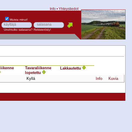
Info
•
Yhteystiedot
Muista minut!
Unohtuiko salasana?
Rekisteröidy!
liikenne
Tavara­liikenne
Lakkautettu
lopetettu
Kyllä
Info
Kuvia