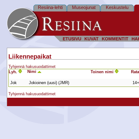
Resiina-lehti
Museojunat
Keskustelu
ETUSIVU
KUVAT
KOMMENTIT
HA
Liikennepaikat
Tyhjennä hakusuodattimet
Nimi
Lyh.
Toinen nimi
Rat
Jok
Jokioinen (uusi) (JMR)
14
Tyhjennä hakusuodattimet