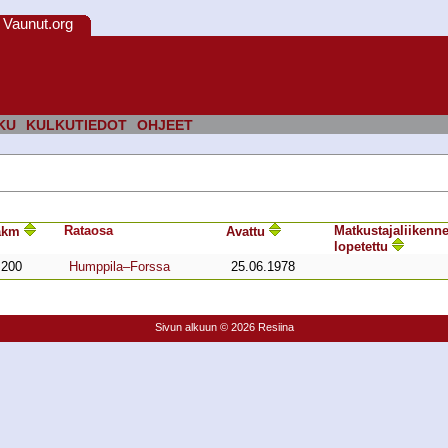
Vaunut.org
KU
KULKUTIEDOT
OHJEET
Rata­osa
Matkustaja­liikenn
akm
Avattu
lopetettu
+200
Humppila–Forssa
25.06.1978
Sivun alkuun
© 2026 Resiina