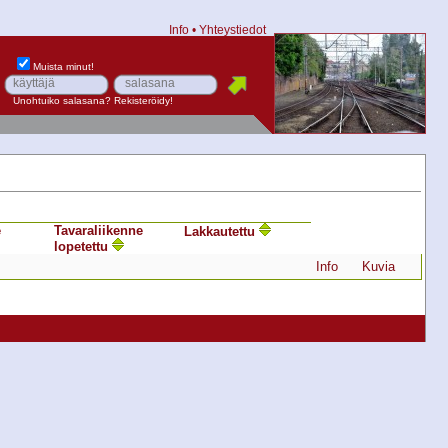
Info
•
Yhteystiedot
Muista minut!
Unohtuiko salasana?
Rekisteröidy!
e
Tavara­liikenne
Lakkautettu
lopetettu
Info
Kuvia