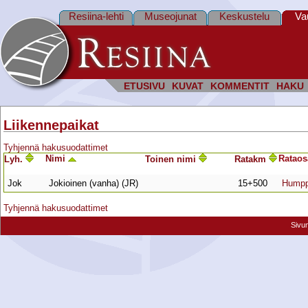
Resiina-lehti
Museojunat
Keskustelu
Va
ETUSIVU
KUVAT
KOMMENTIT
HAKU
Liikennepaikat
Tyhjennä hakusuodattimet
Nimi
Rata­os
Lyh.
Toinen nimi
Ratakm
Jok
Jokioinen (vanha) (JR)
15+500
Humpp
Tyhjennä hakusuodattimet
Sivu