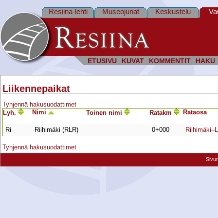
Resiina-lehti
Museojunat
Keskustelu
Va
ETUSIVU
KUVAT
KOMMENTIT
HAKU
Liikennepaikat
Tyhjennä hakusuodattimet
Nimi
Rata­osa
Lyh.
Toinen nimi
Ratakm
Ri
Riihimäki (RLR)
0+000
Riihimäki–L
Tyhjennä hakusuodattimet
Sivu