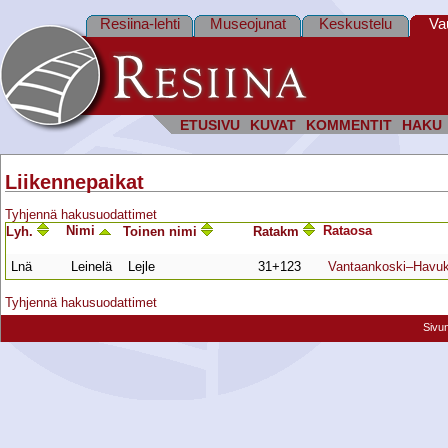
Resiina-lehti
Museojunat
Keskustelu
Va
ETUSIVU
KUVAT
KOMMENTIT
HAKU
Liikennepaikat
Tyhjennä hakusuodattimet
Nimi
Rata­osa
Lyh.
Toinen nimi
Ratakm
Lnä
Leinelä
Lejle
31+123
Vantaankoski–Havuk
Tyhjennä hakusuodattimet
Sivu