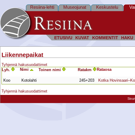
Resiina-lehti
Museojunat
Keskustelu
Va
ETUSIVU
KUVAT
KOMMENTIT
HAKU
Liikennepaikat
Tyhjennä hakusuodattimet
Nimi
Rata­osa
Lyh.
Toinen nimi
Ratakm
Koo
Kotolahti
245+203
Kotka Hovinsaari–K
Tyhjennä hakusuodattimet
Sivu