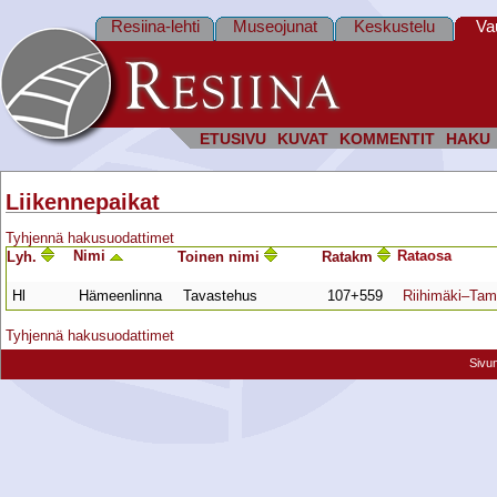
Resiina-lehti
Museojunat
Keskustelu
Va
ETUSIVU
KUVAT
KOMMENTIT
HAKU
Liikennepaikat
Tyhjennä hakusuodattimet
Nimi
Rata­osa
Lyh.
Toinen nimi
Ratakm
Hl
Hämeenlinna
Tavastehus
107+559
Riihimäki–Tam
Tyhjennä hakusuodattimet
Sivu