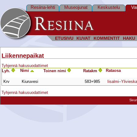
Resiina-lehti
Museojunat
Keskustelu
Va
ETUSIVU
KUVAT
KOMMENTIT
HAKU
Liikennepaikat
Tyhjennä hakusuodattimet
Nimi
Rata­osa
Lyh.
Toinen nimi
Ratakm
Krv
Kiuruvesi
583+985
Iisalmi–Yliviesk
Tyhjennä hakusuodattimet
Sivu