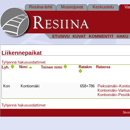
Resiina-lehti
Museojunat
Keskustelu
Va
ETUSIVU
KUVAT
KOMMENTIT
HAKU
Liikennepaikat
Tyhjennä hakusuodattimet
Nimi
Ratakm
Rata­osa
Lyh.
Toinen nimi
Kon
Kontiomäki
658+786
Pieksämäki–Konti
Kontiomäki–Vartius
Kontiomäki–Pesiök
Tyhjennä hakusuodattimet
Sivu