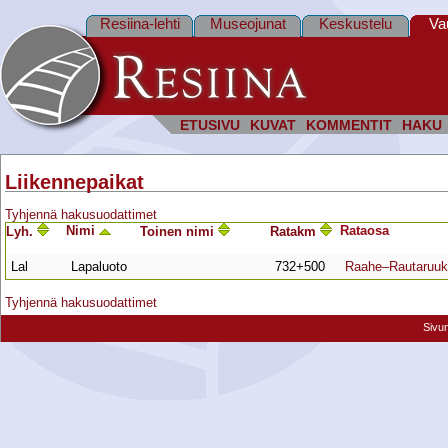
Resiina-lehti
Museojunat
Keskustelu
Va
ETUSIVU
KUVAT
KOMMENTIT
HAKU
Liikennepaikat
Tyhjennä hakusuodattimet
Nimi
Rata­osa
Lyh.
Toinen nimi
Ratakm
Lal
Lapaluoto
732+500
Raahe–Rautaruuk
Tyhjennä hakusuodattimet
Sivu