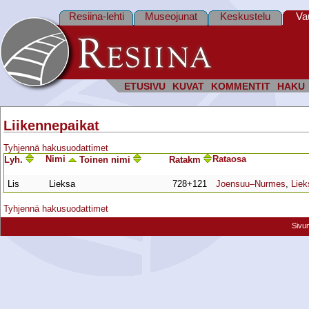
Resiina-lehti
Museojunat
Keskustelu
Va
ETUSIVU
KUVAT
KOMMENTIT
HAKU
Liikennepaikat
Tyhjennä hakusuodattimet
Nimi
Rata­osa
Lyh.
Toinen nimi
Ratakm
Lis
Lieksa
728+121
Joensuu–Nurmes
,
Lie
Tyhjennä hakusuodattimet
Sivu