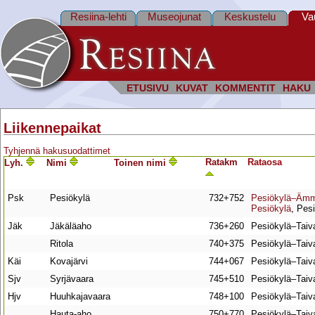
Resiina-lehti
Museojunat
Keskustelu
Va
ETUSIVU
KUVAT
KOMMENTIT
HAKU
Liikennepaikat
Tyhjennä hakusuodattimet
Ratakm
Rata­osa
Lyh.
Nimi
Toinen nimi
Psk
Pesiökylä
732+752
Pesiökylä–Ämm
Pesiökylä
, Pes
Jäk
Jäkäläaho
736+260
Pesiökylä–Taiv
Ritola
740+375
Pesiökylä–Taiv
Käi
Kovajärvi
744+067
Pesiökylä–Taiv
Sjv
Syrjävaara
745+510
Pesiökylä–Taiv
Hjv
Huuhkajavaara
748+100
Pesiökylä–Taiv
Hauta-aho
750+770
Pesiökylä–Taiv