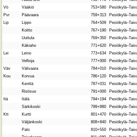
Vö
Vääkiö
753+580
Pesiökylä–Taiv
Pvr
Päävaara
759+313
Pesiökylä–Taiv
Lip
Lippo
764+509
Pesiökylä–Taiv
Koitto
767+190
Pesiökylä–Taiv
Uuttula
769+350
Pesiökylä–Taiv
Käkiaho
771+620
Pesiökylä–Taiv
Lei
Leino
773+634
Pesiökylä–Taiv
Vellioja
777+000
Pesiökylä–Taiv
Väv
Välivaara
784+010
Pesiökylä–Taiv
Kou
Korvua
786+120
Pesiökylä–Taiv
Kenttä
787+031
Pesiökylä–Taiv
Ristisuo
791+000
Pesiökylä–Taiv
Itä
Itälä
794+194
Pesiökylä–Taiv
Särkikoski
799+880
Pesiökylä–Taiv
Ktt
Kurtti
801+470
Pesiökylä–Taiv
Väljänkoski
808+840
Pesiökylä–Taiv
Palo
810+550
Pesiökylä–Taiv