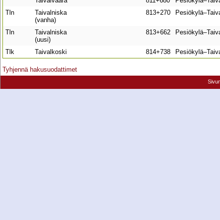
Taivalvaara
811+680
Pesiökylä–Taiv
Tln
Taivalniska
813+270
Pesiökylä–Taiv
(vanha)
Tln
Taivalniska
813+662
Pesiökylä–Taiv
(uusi)
Tlk
Taivalkoski
814+738
Pesiökylä–Taiv
Tyhjennä hakusuodattimet
Sivu