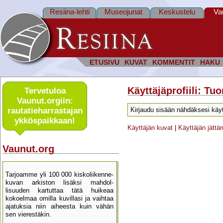
Resiina-lehti
Museojunat
Keskustelu
Va
ETUSIVU
KUVAT
KOMMENTIT
HAKU
Käyttäjäprofiili: T
Tervetuloa
Vaunut.orgiin:
rautatie­harrastajan
Kirjaudu sisään nähdäksesi käyt
ykkös­paikkaan!
Käyttäjän kuvat
|
Käyttäjän jätt
Vaunut.org
Tarjoamme yli 100 000 kisko­liikenne­
kuvan arkiston lisäksi mahdol­
lisuuden kartu­ttaa tätä huikeaa
kokoelmaa omilla kuvillasi ja vaihtaa
ajatuksia niin aiheesta kuin vähän
sen vierestäkin.