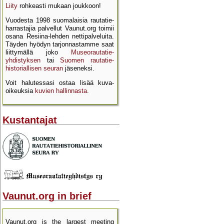
Liity
rohkeasti mukaan joukkoon!
Vuodesta 1998 suomalaisia rautatie­
harrastajia palvellut Vaunut.org toimii
osana Resiina-lehden netti­palveluita.
Täyden hyödyn tarjon­nastamme saat
liittymällä joko
Museo­rautatie­
yhdistyksen
tai
Suomen rautatie­
historial­lisen seuran
jäseneksi.
Voit halutessasi ostaa lisää kuva­
oikeuksia
kuvien hallinnasta
.
Kustantajat
Vaunut.org in brief
Vaunut.org is the largest meeting