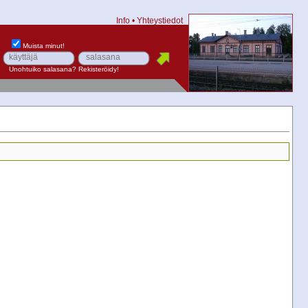
Info
•
Yhteystiedot
Muista minut!
Unohtuiko salasana?
Rekisteröidy!