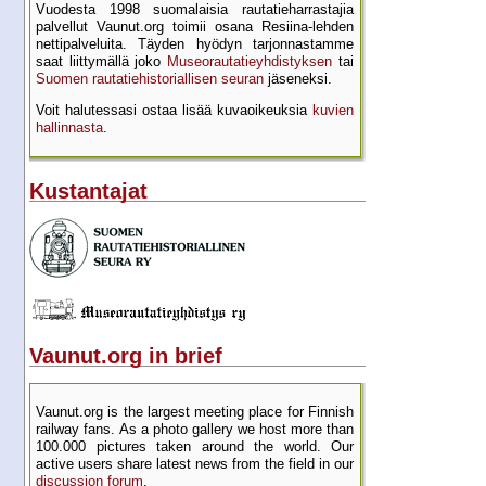
Vuodesta 1998 suomalaisia rautatie­harrastajia
palvellut Vaunut.org toimii osana Resiina-lehden
netti­palveluita. Täyden hyödyn tarjon­nastamme
saat liittymällä joko
Museo­rautatie­yhdistyksen
tai
Suomen rautatie­historial­lisen seuran
jäseneksi.
Voit halutessasi ostaa lisää kuva­oikeuksia
kuvien
hallinnasta
.
Kustantajat
Vaunut.org in brief
Vaunut.org is the largest meeting place for Finnish
railway fans. As a photo gallery we host more than
100.000 pictures taken around the world. Our
active users share latest news from the field in our
discussion forum
.