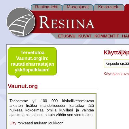
Resiina-lehti
Museojunat
Keskustelu
ETUSIVU
KUVAT
KOMMENTIT
HA
Käyttäjäp
Tervetuloa
Vaunut.orgiin:
rautatie­harrastajan
Kirjaudu sisää
ykkös­paikkaan!
Käyttäjän kuva
Vaunut.org
Tarjoamme yli 100 000 kisko­liikenne­kuvan
arkiston lisäksi mahdol­lisuuden kartu­ttaa tätä
huikeaa kokoelmaa omilla kuvillasi ja vaihtaa
ajatuksia niin aiheesta kuin vähän sen vierestäkin.
Liity
rohkeasti mukaan joukkoon!