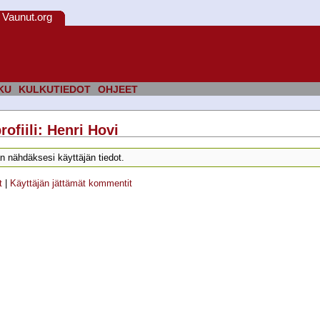
Vaunut.org
KU
KULKUTIEDOT
OHJEET
rofiili: Henri Hovi
n nähdäksesi käyttäjän tiedot.
t
|
Käyttäjän jättämät kommentit