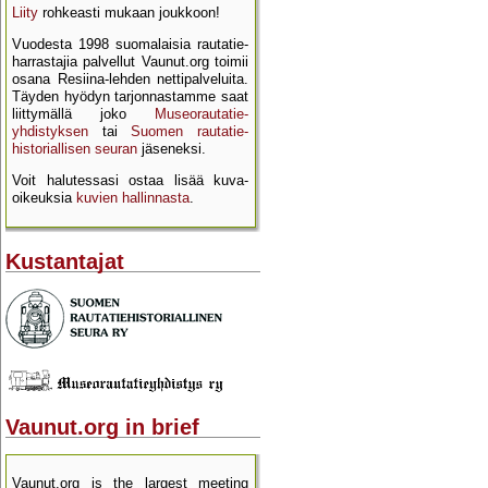
Liity
rohkeasti mukaan joukkoon!
Vuodesta 1998 suomalaisia rautatie­
harrastajia palvellut Vaunut.org toimii
osana Resiina-lehden netti­palveluita.
Täyden hyödyn tarjon­nastamme saat
liittymällä joko
Museo­rautatie­
yhdistyksen
tai
Suomen rautatie­
historial­lisen seuran
jäseneksi.
Voit halutessasi ostaa lisää kuva­
oikeuksia
kuvien hallinnasta
.
Kustantajat
Vaunut.org in brief
Vaunut.org is the largest meeting