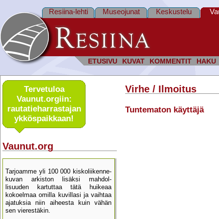
Resiina-lehti
Museojunat
Keskustelu
Va
ETUSIVU
KUVAT
KOMMENTIT
HAKU
Virhe / Ilmoitus
Tervetuloa
Vaunut.orgiin:
rautatie­harrastajan
Tuntematon käyttäjä
ykkös­paikkaan!
Vaunut.org
Tarjoamme yli 100 000 kisko­liikenne­
kuvan arkiston lisäksi mahdol­
lisuuden kartu­ttaa tätä huikeaa
kokoelmaa omilla kuvillasi ja vaihtaa
ajatuksia niin aiheesta kuin vähän
sen vierestäkin.