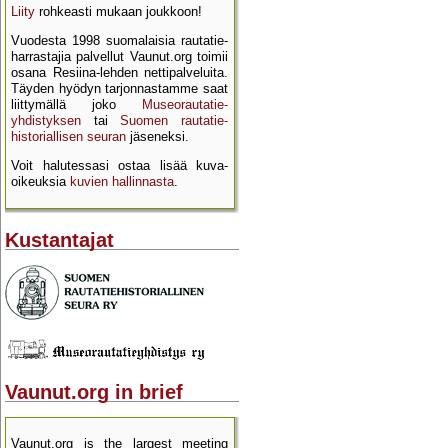
Liity
rohkeasti mukaan joukkoon!
Vuodesta 1998 suomalaisia rautatie­
harrastajia palvellut Vaunut.org toimii
osana Resiina-lehden netti­palveluita.
Täyden hyödyn tarjon­nastamme saat
liittymällä joko
Museo­rautatie­
yhdistyksen
tai
Suomen rautatie­
historial­lisen seuran
jäseneksi.
Voit halutessasi ostaa lisää kuva­
oikeuksia
kuvien hallinnasta
.
Kustantajat
Vaunut.org in brief
Vaunut.org is the largest meeting