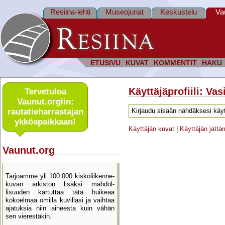
Resiina-lehti
Museojunat
Keskustelu
Va
ETUSIVU
KUVAT
KOMMENTIT
HAKU
Käyttäjäprofiili: Va
Tervetuloa
Vaunut.orgiin:
rautatie­harrastajan
Kirjaudu sisään nähdäksesi käyt
ykkös­paikkaan!
Käyttäjän kuvat
|
Käyttäjän jätt
Vaunut.org
Tarjoamme yli 100 000 kisko­liikenne­
kuvan arkiston lisäksi mahdol­
lisuuden kartu­ttaa tätä huikeaa
kokoelmaa omilla kuvillasi ja vaihtaa
ajatuksia niin aiheesta kuin vähän
sen vierestäkin.