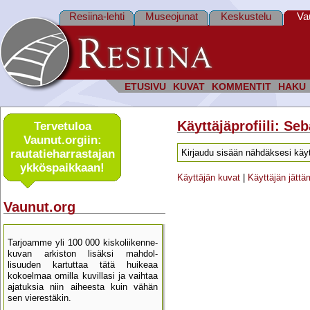
Resiina-lehti
Museojunat
Keskustelu
Va
ETUSIVU
KUVAT
KOMMENTIT
HAKU
Käyttäjäprofiili: Se
Tervetuloa
Vaunut.orgiin:
rautatie­harrastajan
Kirjaudu sisään nähdäksesi käyt
ykkös­paikkaan!
Käyttäjän kuvat
|
Käyttäjän jätt
Vaunut.org
Tarjoamme yli 100 000 kisko­liikenne­
kuvan arkiston lisäksi mahdol­
lisuuden kartu­ttaa tätä huikeaa
kokoelmaa omilla kuvillasi ja vaihtaa
ajatuksia niin aiheesta kuin vähän
sen vierestäkin.