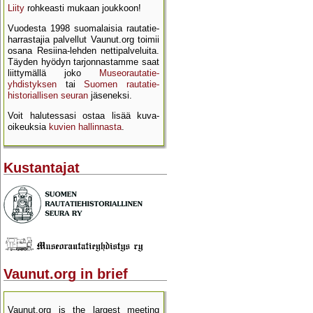
Liity
rohkeasti mukaan joukkoon!
Vuodesta 1998 suomalaisia rautatie­
harrastajia palvellut Vaunut.org toimii
osana Resiina-lehden netti­palveluita.
Täyden hyödyn tarjon­nastamme saat
liittymällä joko
Museo­rautatie­
yhdistyksen
tai
Suomen rautatie­
historial­lisen seuran
jäseneksi.
Voit halutessasi ostaa lisää kuva­
oikeuksia
kuvien hallinnasta
.
Kustantajat
Vaunut.org in brief
Vaunut.org is the largest meeting