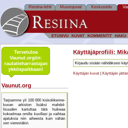
Resiina-lehti
Museojunat
Keskustelu
Va
ETUSIVU
KUVAT
KOMMENTIT
HAKU
Käyttäjäprofiili: Mi
Tervetuloa
Vaunut.orgiin:
rautatie­harrastajan
Kirjaudu sisään nähdäksesi käyt
ykkös­paikkaan!
Käyttäjän kuvat
|
Käyttäjän jätt
Vaunut.org
Tarjoamme yli 100 000 kisko­liikenne­
kuvan arkiston lisäksi mahdol­
lisuuden kartu­ttaa tätä huikeaa
kokoelmaa omilla kuvillasi ja vaihtaa
ajatuksia niin aiheesta kuin vähän
sen vierestäkin.