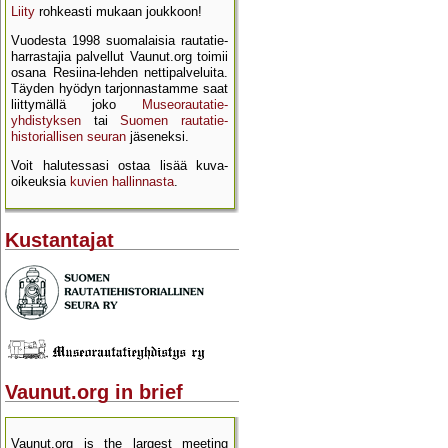
Liity
rohkeasti mukaan joukkoon!
Vuodesta 1998 suomalaisia rautatie­
harrastajia palvellut Vaunut.org toimii
osana Resiina-lehden netti­palveluita.
Täyden hyödyn tarjon­nastamme saat
liittymällä joko
Museo­rautatie­
yhdistyksen
tai
Suomen rautatie­
historial­lisen seuran
jäseneksi.
Voit halutessasi ostaa lisää kuva­
oikeuksia
kuvien hallinnasta
.
Kustantajat
Vaunut.org in brief
Vaunut.org is the largest meeting