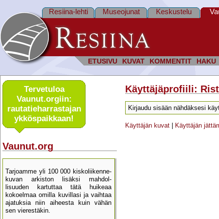
Resiina-lehti
Museojunat
Keskustelu
Va
ETUSIVU
KUVAT
KOMMENTIT
HAKU
Käyttäjäprofiili: Ri
Tervetuloa
Vaunut.orgiin:
rautatie­harrastajan
Kirjaudu sisään nähdäksesi käyt
ykkös­paikkaan!
Käyttäjän kuvat
|
Käyttäjän jätt
Vaunut.org
Tarjoamme yli 100 000 kisko­liikenne­
kuvan arkiston lisäksi mahdol­
lisuuden kartu­ttaa tätä huikeaa
kokoelmaa omilla kuvillasi ja vaihtaa
ajatuksia niin aiheesta kuin vähän
sen vierestäkin.