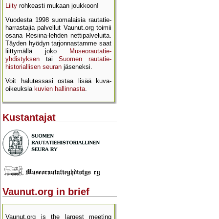
Liity
rohkeasti mukaan joukkoon!
Vuodesta 1998 suomalaisia rautatie­
harrastajia palvellut Vaunut.org toimii
osana Resiina-lehden netti­palveluita.
Täyden hyödyn tarjon­nastamme saat
liittymällä joko
Museo­rautatie­
yhdistyksen
tai
Suomen rautatie­
historial­lisen seuran
jäseneksi.
Voit halutessasi ostaa lisää kuva­
oikeuksia
kuvien hallinnasta
.
Kustantajat
Vaunut.org in brief
Vaunut.org is the largest meeting