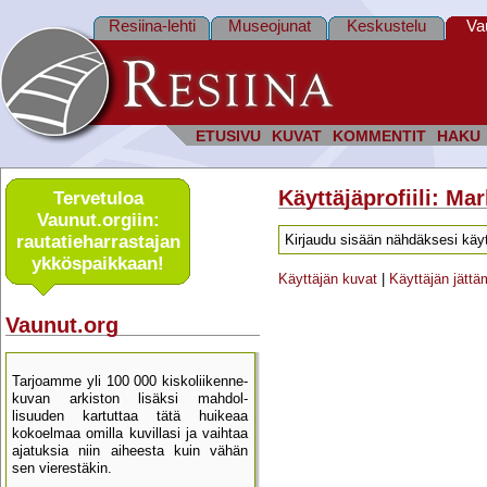
Resiina-lehti
Museojunat
Keskustelu
Va
ETUSIVU
KUVAT
KOMMENTIT
HAKU
Käyttäjäprofiili: M
Tervetuloa
Vaunut.orgiin:
rautatie­harrastajan
Kirjaudu sisään nähdäksesi käyt
ykkös­paikkaan!
Käyttäjän kuvat
|
Käyttäjän jätt
Vaunut.org
Tarjoamme yli 100 000 kisko­liikenne­
kuvan arkiston lisäksi mahdol­
lisuuden kartu­ttaa tätä huikeaa
kokoelmaa omilla kuvillasi ja vaihtaa
ajatuksia niin aiheesta kuin vähän
sen vierestäkin.