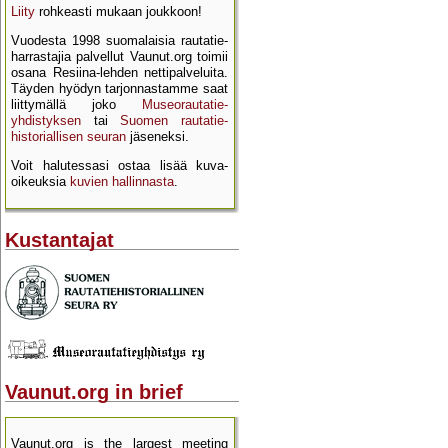
Liity
rohkeasti mukaan joukkoon!
Vuodesta 1998 suomalaisia rautatie­
harrastajia palvellut Vaunut.org toimii
osana Resiina-lehden netti­palveluita.
Täyden hyödyn tarjon­nastamme saat
liittymällä joko
Museo­rautatie­
yhdistyksen
tai
Suomen rautatie­
historial­lisen seuran
jäseneksi.
Voit halutessasi ostaa lisää kuva­
oikeuksia
kuvien hallinnasta
.
Kustantajat
Vaunut.org in brief
Vaunut.org is the largest meeting