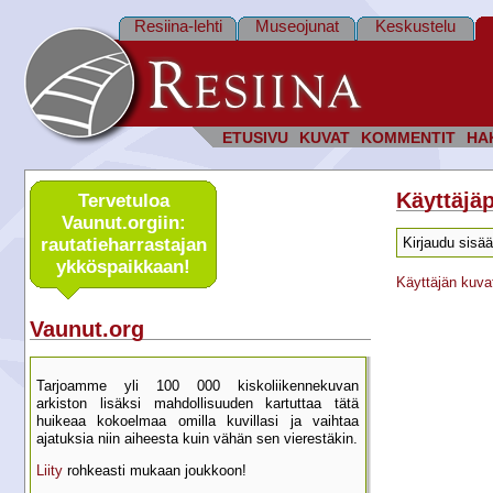
Resiina-lehti
Museojunat
Keskustelu
ETUSIVU
KUVAT
KOMMENTIT
HA
Käyttäjäp
Tervetuloa
Vaunut.orgiin:
rautatie­harrastajan
Kirjaudu sisää
ykkös­paikkaan!
Käyttäjän kuva
Vaunut.org
Tarjoamme yli 100 000 kisko­liikenne­kuvan
arkiston lisäksi mahdol­lisuuden kartu­ttaa tätä
huikeaa kokoelmaa omilla kuvillasi ja vaihtaa
ajatuksia niin aiheesta kuin vähän sen vierestäkin.
Liity
rohkeasti mukaan joukkoon!