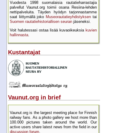
Vuodesta 1998 suomalaisia rautatie­harrastajia
palvellut Vaunut.org toimii osana Resiina-lehden
netti­palveluita. Täyden hyödyn tarjon­nastamme
saat liittymällä joko
Museo­rautatie­yhdistyksen
tai
Suomen rautatie­historial­lisen seuran
jäseneksi.
Voit halutessasi ostaa lisää kuva­oikeuksia
kuvien
hallinnasta
.
Kustantajat
Vaunut.org in brief
Vaunut.org is the largest meeting place for Finnish
railway fans. As a photo gallery we host more than
100.000 pictures taken around the world. Our
active users share latest news from the field in our
discussion forum
.