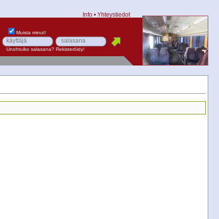
Info
•
Yhteystiedot
Muista minut!
Unohtuiko salasana?
Rekisteröidy!