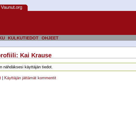
Vaunut.org
KU
KULKUTIEDOT
OHJEET
rofiili: Kai Krause
n nähdäksesi käyttäjän tiedot.
t
|
Käyttäjän jättämät kommentit