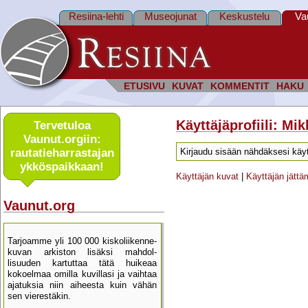
Resiina-lehti
Museojunat
Keskustelu
Va
ETUSIVU
KUVAT
KOMMENTIT
HAKU
Käyttäjäprofiili: Mi
Tervetuloa
Vaunut.orgiin:
rautatie­harrastajan
Kirjaudu sisään nähdäksesi käyt
ykkös­paikkaan!
Käyttäjän kuvat
|
Käyttäjän jätt
Vaunut.org
Tarjoamme yli 100 000 kisko­liikenne­
kuvan arkiston lisäksi mahdol­
lisuuden kartu­ttaa tätä huikeaa
kokoelmaa omilla kuvillasi ja vaihtaa
ajatuksia niin aiheesta kuin vähän
sen vierestäkin.