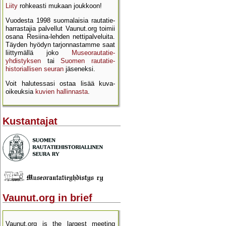
Liity
rohkeasti mukaan joukkoon!
Vuodesta 1998 suomalaisia rautatie­
harrastajia palvellut Vaunut.org toimii
osana Resiina-lehden netti­palveluita.
Täyden hyödyn tarjon­nastamme saat
liittymällä joko
Museo­rautatie­
yhdistyksen
tai
Suomen rautatie­
historial­lisen seuran
jäseneksi.
Voit halutessasi ostaa lisää kuva­
oikeuksia
kuvien hallinnasta
.
Kustantajat
Vaunut.org in brief
Vaunut.org is the largest meeting