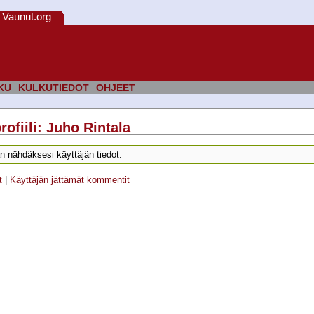
Vaunut.org
KU
KULKUTIEDOT
OHJEET
rofiili: Juho Rintala
n nähdäksesi käyttäjän tiedot.
t
|
Käyttäjän jättämät kommentit