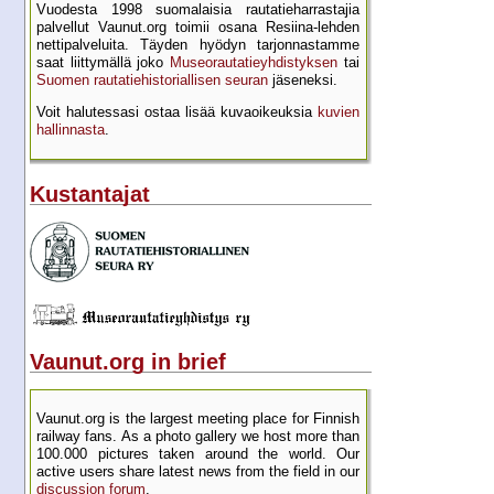
Vuodesta 1998 suomalaisia rautatie­harrastajia
palvellut Vaunut.org toimii osana Resiina-lehden
netti­palveluita. Täyden hyödyn tarjon­nastamme
saat liittymällä joko
Museo­rautatie­yhdistyksen
tai
Suomen rautatie­historial­lisen seuran
jäseneksi.
Voit halutessasi ostaa lisää kuva­oikeuksia
kuvien
hallinnasta
.
Kustantajat
Vaunut.org in brief
Vaunut.org is the largest meeting place for Finnish
railway fans. As a photo gallery we host more than
100.000 pictures taken around the world. Our
active users share latest news from the field in our
discussion forum
.