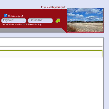
Info
•
Yhteystiedot
Muista minut!
Unohtuiko salasana?
Rekisteröidy!