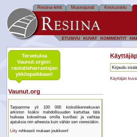
Resiina-lehti
Museojunat
Keskustelu
ETUSIVU
KUVAT
KOMMENTIT
HA
Käyttäjäp
Tervetuloa
Vaunut.orgiin:
rautatie­harrastajan
Kirjaudu sisää
ykkös­paikkaan!
Käyttäjän kuva
Vaunut.org
Tarjoamme yli 100 000 kisko­liikenne­kuvan
arkiston lisäksi mahdol­lisuuden kartu­ttaa tätä
huikeaa kokoelmaa omilla kuvillasi ja vaihtaa
ajatuksia niin aiheesta kuin vähän sen vierestäkin.
Liity
rohkeasti mukaan joukkoon!