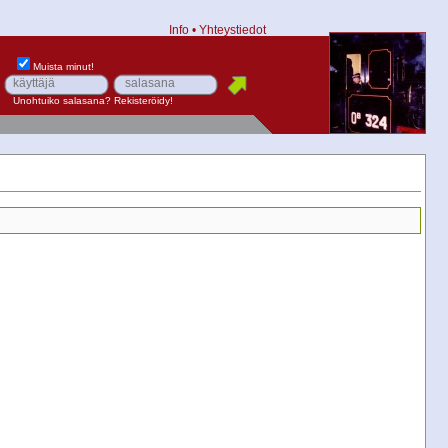
Info
•
Yhteystiedot
Muista minut!
Unohtuiko salasana?
Rekisteröidy!