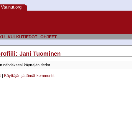
Vaunut.org
KU
KULKUTIEDOT
OHJEET
rofiili: Jani Tuominen
n nähdäksesi käyttäjän tiedot.
t
|
Käyttäjän jättämät kommentit