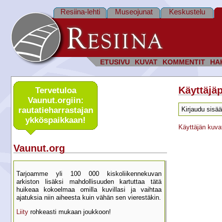
Resiina-lehti
Museojunat
Keskustelu
ETUSIVU
KUVAT
KOMMENTIT
HA
Käyttäjäp
Tervetuloa
Vaunut.orgiin:
rautatie­harrastajan
Kirjaudu sisää
ykkös­paikkaan!
Käyttäjän kuva
Vaunut.org
Tarjoamme yli 100 000 kisko­liikenne­kuvan
arkiston lisäksi mahdol­lisuuden kartu­ttaa tätä
huikeaa kokoelmaa omilla kuvillasi ja vaihtaa
ajatuksia niin aiheesta kuin vähän sen vierestäkin.
Liity
rohkeasti mukaan joukkoon!