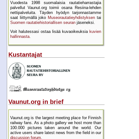
Vuodesta 1998 suomalaisia rautatie­harrastajia
palvellut Vaunut.org toimii osana Resiina-lehden
netti­palveluita. Täyden hyödyn tarjon­nastamme
saat liittymällä joko
Museo­rautatie­yhdistyksen
tai
Suomen rautatie­historial­lisen seuran
jäseneksi.
Voit halutessasi ostaa lisää kuva­oikeuksia
kuvien
hallinnasta
.
Kustantajat
Vaunut.org in brief
Vaunut.org is the largest meeting place for Finnish
railway fans. As a photo gallery we host more than
100.000 pictures taken around the world. Our
active users share latest news from the field in our
discussion forum
.