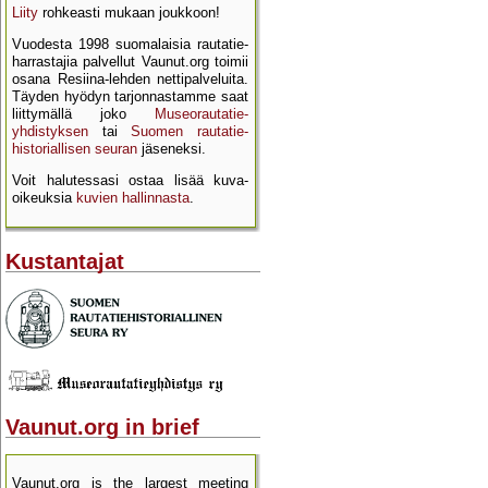
Liity
rohkeasti mukaan joukkoon!
Vuodesta 1998 suomalaisia rautatie­
harrastajia palvellut Vaunut.org toimii
osana Resiina-lehden netti­palveluita.
Täyden hyödyn tarjon­nastamme saat
liittymällä joko
Museo­rautatie­
yhdistyksen
tai
Suomen rautatie­
historial­lisen seuran
jäseneksi.
Voit halutessasi ostaa lisää kuva­
oikeuksia
kuvien hallinnasta
.
Kustantajat
Vaunut.org in brief
Vaunut.org is the largest meeting