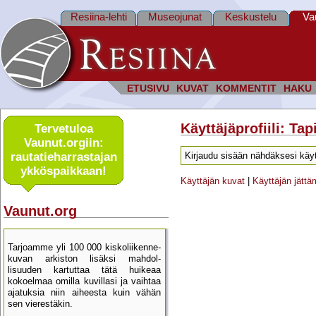
Resiina-lehti
Museojunat
Keskustelu
Va
ETUSIVU
KUVAT
KOMMENTIT
HAKU
Käyttäjäprofiili: Ta
Tervetuloa
Vaunut.orgiin:
rautatie­harrastajan
Kirjaudu sisään nähdäksesi käyt
ykkös­paikkaan!
Käyttäjän kuvat
|
Käyttäjän jätt
Vaunut.org
Tarjoamme yli 100 000 kisko­liikenne­
kuvan arkiston lisäksi mahdol­
lisuuden kartu­ttaa tätä huikeaa
kokoelmaa omilla kuvillasi ja vaihtaa
ajatuksia niin aiheesta kuin vähän
sen vierestäkin.