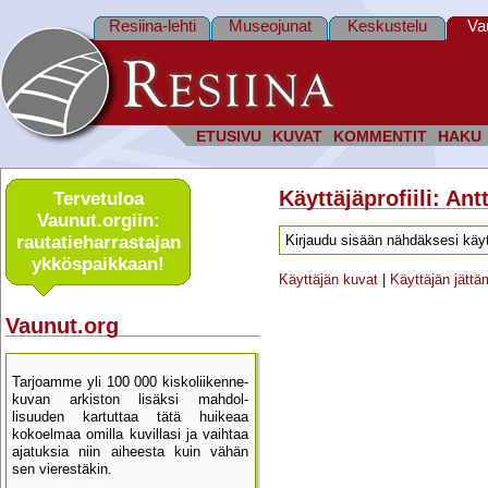
Resiina-lehti
Museojunat
Keskustelu
Va
ETUSIVU
KUVAT
KOMMENTIT
HAKU
Käyttäjäprofiili: An
Tervetuloa
Vaunut.orgiin:
rautatie­harrastajan
Kirjaudu sisään nähdäksesi käyt
ykkös­paikkaan!
Käyttäjän kuvat
|
Käyttäjän jätt
Vaunut.org
Tarjoamme yli 100 000 kisko­liikenne­
kuvan arkiston lisäksi mahdol­
lisuuden kartu­ttaa tätä huikeaa
kokoelmaa omilla kuvillasi ja vaihtaa
ajatuksia niin aiheesta kuin vähän
sen vierestäkin.