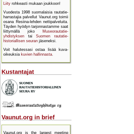
Liity
rohkeasti mukaan joukkoon!
Vuodesta 1998 suomalaisia rautatie­
harrastajia palvellut Vaunut.org toimii
osana Resiina-lehden netti­palveluita.
Täyden hyödyn tarjon­nastamme saat
liittymällä joko
Museo­rautatie­
yhdistyksen
tai
Suomen rautatie­
historial­lisen seuran
jäseneksi.
Voit halutessasi ostaa lisää kuva­
oikeuksia
kuvien hallinnasta
.
Kustantajat
Vaunut.org in brief
Vaunut.org is the largest meeting