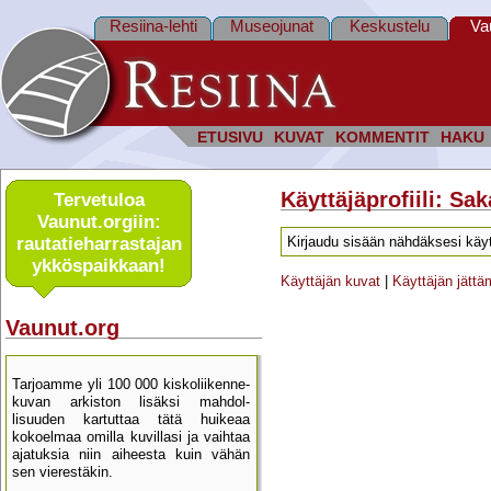
Resiina-lehti
Museojunat
Keskustelu
Va
ETUSIVU
KUVAT
KOMMENTIT
HAKU
Käyttäjäprofiili: Sa
Tervetuloa
Vaunut.orgiin:
rautatie­harrastajan
Kirjaudu sisään nähdäksesi käyt
ykkös­paikkaan!
Käyttäjän kuvat
|
Käyttäjän jätt
Vaunut.org
Tarjoamme yli 100 000 kisko­liikenne­
kuvan arkiston lisäksi mahdol­
lisuuden kartu­ttaa tätä huikeaa
kokoelmaa omilla kuvillasi ja vaihtaa
ajatuksia niin aiheesta kuin vähän
sen vierestäkin.