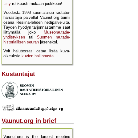
Liity
rohkeasti mukaan joukkoon!
Vuodesta 1998 suomalaisia rautatie­
harrastajia palvellut Vaunut.org toimii
osana Resiina-lehden netti­palveluita.
Täyden hyödyn tarjon­nastamme saat
liittymällä joko
Museo­rautatie­
yhdistyksen
tai
Suomen rautatie­
historial­lisen seuran
jäseneksi.
Voit halutessasi ostaa lisää kuva­
oikeuksia
kuvien hallinnasta
.
Kustantajat
Vaunut.org in brief
Vaunut.org is the largest meeting