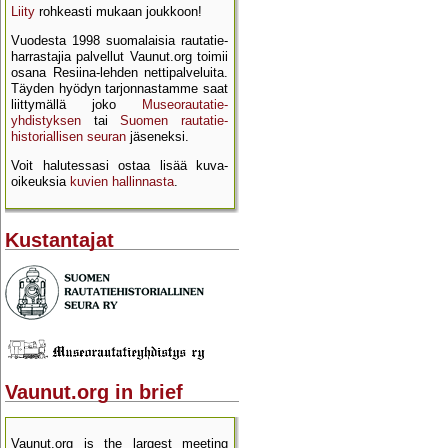
Liity
rohkeasti mukaan joukkoon!
Vuodesta 1998 suomalaisia rautatie­
harrastajia palvellut Vaunut.org toimii
osana Resiina-lehden netti­palveluita.
Täyden hyödyn tarjon­nastamme saat
liittymällä joko
Museo­rautatie­
yhdistyksen
tai
Suomen rautatie­
historial­lisen seuran
jäseneksi.
Voit halutessasi ostaa lisää kuva­
oikeuksia
kuvien hallinnasta
.
Kustantajat
Vaunut.org in brief
Vaunut.org is the largest meeting