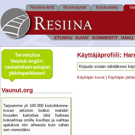
Resiina-lehti
Museojunat
Keskustelu
Va
ETUSIVU
KUVAT
KOMMENTIT
HAKU
Käyttäjäprofiili: Har
Tervetuloa
Vaunut.orgiin:
rautatie­harrastajan
Kirjaudu sisään nähdäksesi käyt
ykkös­paikkaan!
Käyttäjän kuvat
|
Käyttäjän jätt
Vaunut.org
Tarjoamme yli 100 000 kisko­liikenne­
kuvan arkiston lisäksi mahdol­
lisuuden kartu­ttaa tätä huikeaa
kokoelmaa omilla kuvillasi ja vaihtaa
ajatuksia niin aiheesta kuin vähän
sen vierestäkin.