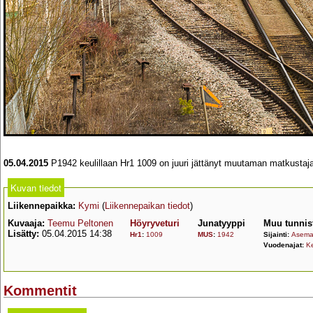
05.04.2015
P1942 keulillaan Hr1 1009 on juuri jättänyt muutaman matkustajan
Kuvan tiedot
Liikennepaikka:
Kymi
(
Liikennepaikan tiedot
)
Kuvaaja:
Teemu Peltonen
Höyryveturi
Junatyyppi
Muu tunnis
Lisätty:
05.04.2015 14:38
Hr1
:
1009
MUS
:
1942
Sijainti:
Asemal
Vuodenajat:
K
Kommentit