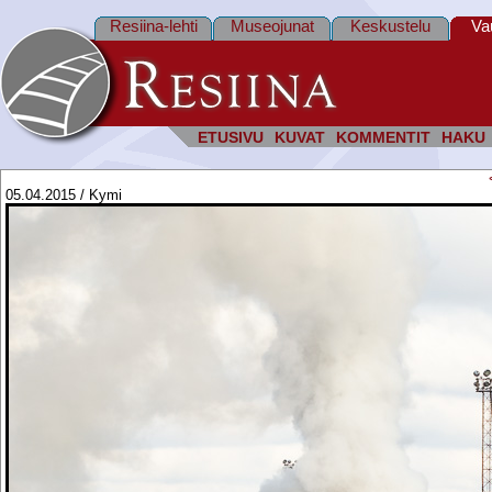
Resiina-lehti
Museojunat
Keskustelu
Va
ETUSIVU
KUVAT
KOMMENTIT
HAKU
05.04.2015 / Kymi