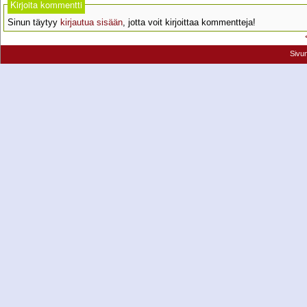
Kirjoita kommentti
Sinun täytyy
kirjautua sisään
, jotta voit kirjoittaa kommentteja!
Sivu