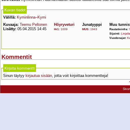
Kuvan tiedot
Välillä:
Kyminlinna–Kymi
Kuvaaja:
Teemu Peltonen
Höyryveturi
Junatyyppi
Muu tunnis
Lisätty:
05.04.2015 14:45
Hr1
:
1009
MUS
:
1943
Rautatieinfra:
Sijainti:
Linjall
Vuodenajat:
K
Kommentit
Kirjoita kommentti
Sinun täytyy
kirjautua sisään
, jotta voit kirjoittaa kommentteja!
Sivu