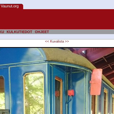
Vaunut.org
KU
KULKUTIEDOT
OHJEET
<<
Kuvalista
>>