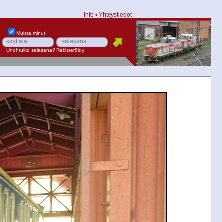
Info
•
Yhteystiedot
Muista minut!
Unohtuiko salasana?
Rekisteröidy!