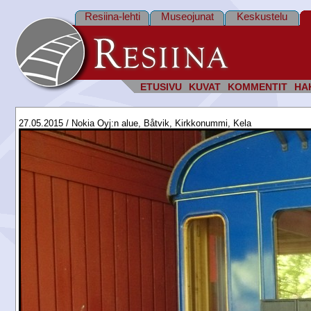
Resiina-lehti
Museojunat
Keskustelu
ETUSIVU
KUVAT
KOMMENTIT
HA
27.05.2015 / Nokia Oyj:n alue, Båtvik, Kirkkonummi, Kela