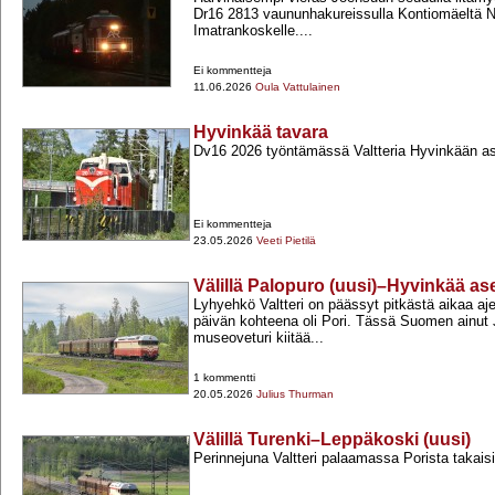
Dr16 2813 vaununhakureissulla Kontiomäeltä Nii
Imatrankoskelle....
Ei kommentteja
11.06.2026
Oula Vattulainen
Hyvinkää tavara
Dv16 2026 työntämässä Valtteria Hyvinkään a
Ei kommentteja
23.05.2026
Veeti Pietilä
Välillä Palopuro (uusi)–Hyvinkää a
Lyhyehkö Valtteri on päässyt pitkästä aikaa aje
päivän kohteena oli Pori. Tässä Suomen ainut 
museoveturi kiitää...
1 kommentti
20.05.2026
Julius Thurman
Välillä Turenki–Leppäkoski (uusi)
Perinnejuna Valtteri palaamassa Porista takais