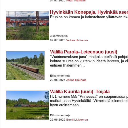
04.07.2026
Noah Nieminen
Hyvinkään Konepaja, Hyvinkää as
Etupiha on komea ja kalustoltaan yllättävän rik
3 kommenttia
02.07.2026
Veikko Hattunen
Välillä Parola–Leteensuo (uusi)
"Vuorineuvoksen juna" matkalla etelästä pohjoi
kohtaa suunta on kuitenkin idästä länteen, ja o
entisen Ihalemmen...
Ei kommentteja
22.06.2026
Jorma Rauhala
Välillä Kuurila (uusi)–Toijala
Hv1 numero 555 "Prinsessa" on saapumassa pi
matkattuaan Hyvinkäältä. Viimeisillä kilometreil
hyvn eroittamaan...
Ei kommentteja
22.06.2026
Eemil Liukkonen