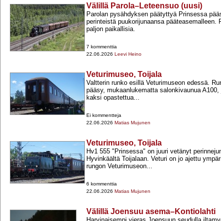
Välillä Parola–Leteensuo (uusi)
Parolan pysähdyksen päätyttyä Prinsessa pää
perinteistä puukorijunaansa pääteasemalleen. P
paljon paikallisia.
7 kommenttia
22.06.2026
Leevi Heino
Veturimuseo, Toijala
Valtterin runko esillä Veturimuseon edessä. Ru
pääsy, mukaanlukematta salonkivaunua A100, jo
kaksi opastettua...
Ei kommentteja
22.06.2026
Matias Mujunen
Veturimuseo, Toijala
Hv1 555 "Prinsessa" on juuri vetänyt perinnejun
Hyvinkäältä Toijalaan. Veturi on jo ajettu ympär
rungon Veturimuseon...
6 kommenttia
22.06.2026
Matias Mujunen
Välillä Joensuu asema–Kontiolahti
Harvinaisempi vieras Joensuun seudulla iltamyö