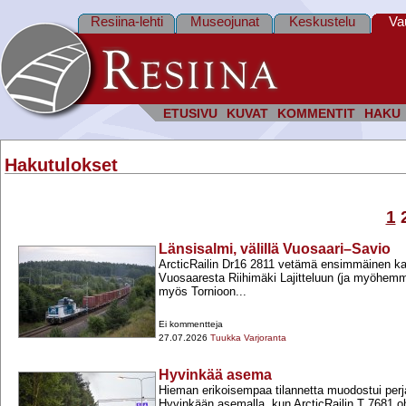
Resiina-lehti
Museojunat
Keskustelu
Va
ETUSIVU
KUVAT
KOMMENTIT
HAKU
Hakutulokset
1
Länsisalmi, välillä Vuosaari–Savio
ArcticRailin Dr16 2811 vetämä ensimmäinen kau
Vuosaaresta Riihimäki Lajitteluun (ja myöhemm
myös Tornioon...
Ei kommentteja
27.07.2026
Tuukka Varjoranta
Hyvinkää asema
Hieman erikoisempaa tilannetta muodostui perjan
Hyvinkään asemalla, kun ArcticRailin T 7681 ohi