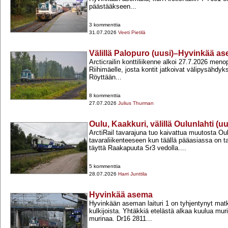
päästääkseen...
3 kommenttia
31.07.2026
Veeti Pietilä
Välillä Palopuro (uusi)–Hyvinkää a
Arcticrailin konttiliikenne alkoi 27.7.2026 men
Riihimäelle, josta kontit jatkoivat välipysähdyk
Röyttään...
8 kommenttia
27.07.2026
Julius Thurman
Oulu, Kaakkuri, välillä Oulunlahti (
ArctiRail tavarajuna tuo kaivattua muutosta Ou
tavaraliikenteeseen kun täällä pääasiassa on ta
täyttä Raakapuuta Sr3 vedolla....
5 kommenttia
28.07.2026
Harri Junttila
Hyvinkää asema
Hyvinkään aseman laituri 1 on tyhjentynyt matk
kulkijoista. Yhtäkkiä etelästä alkaa kuulua mur
murinaa. Dr16 2811...