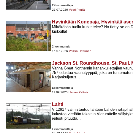
Ei kommentteja
27.07.2026
Veeti Pietilä
Hyvinkään Konepaja, Hyvinkää as
Mikäköhän tuolla kurkistelee? No tietty se on 
kiskoilla!
2 kommenttia
15.07.2026
Veikko Hattunen
Jackson St. Roundhouse, St. Paul, 
Vanha Great Northernin karjankuljettajien vaunu
757 edustaa vaunutyyppiä, joka on tuntemato
Karjankuljetus...
Ei kommentteja
11.09.2025
Hannu Peltola
Lahti
V 12917 valmistautuu lähtöön Lahden ratapihal
kalustoa viedään takaisin Vierumäelle säilytyks
reilusti pituutta...
Ei kommentteja