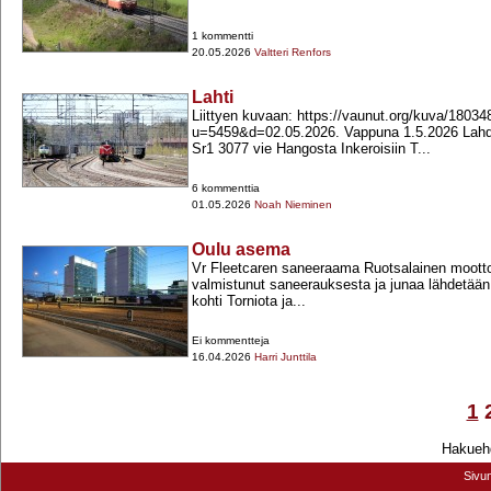
1 kommentti
20.05.2026
Valtteri Renfors
Lahti
Liittyen kuvaan: https://vaunut.org/kuva/18034
u=5459&d=02.05.2026. Vappuna 1.5.2026 Lah
Sr1 3077 vie Hangosta Inkeroisiin T...
6 kommenttia
01.05.2026
Noah Nieminen
Oulu asema
Vr Fleetcaren saneeraama Ruotsalainen mootto
valmistunut saneerauksesta ja junaa lähdetään v
kohti Torniota ja...
Ei kommentteja
16.04.2026
Harri Junttila
1
Hakuehd
Sivu